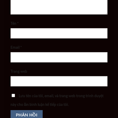
Tên
*
Email
*
Trang web
Lưu tên của tôi, email, và trang web trong trình duyệt
này cho lần bình luận kế tiếp của tôi.