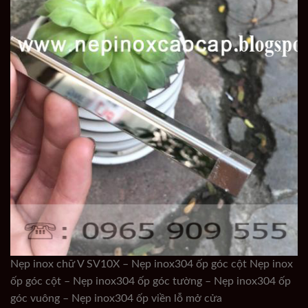
Nẹp inox chữ V SV10X – Nẹp inox304 ốp góc cột Nẹp inox
ốp góc cột – Nẹp inox304 ốp góc tường – Nẹp inox304 ốp
góc vuông – Nẹp inox304 ốp viền lỗ mở cửa