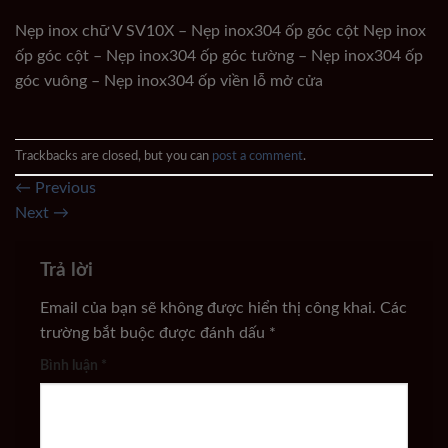
Nẹp inox chữ V SV10X – Nẹp inox304 ốp góc cột Nẹp inox
ốp góc cột – Nẹp inox304 ốp góc tường – Nẹp inox304 ốp
góc vuông – Nẹp inox304 ốp viền lỗ mở cửa
Trackbacks are closed, but you can
post a comment
.
←
Previous
Next
→
Trả lời
Email của bạn sẽ không được hiển thị công khai.
Các
trường bắt buộc được đánh dấu
*
Bình luận
*