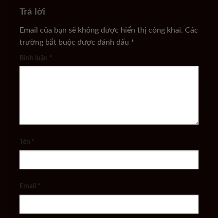
Trả lời
Email của bạn sẽ không được hiển thị công khai.
Các
trường bắt buộc được đánh dấu
*
Bình luận
*
Tên
*
Email
*