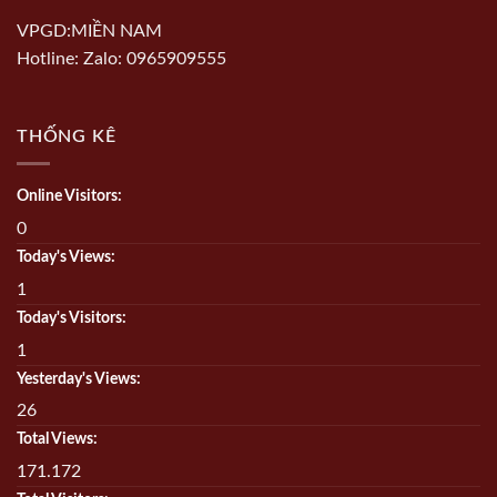
VPGD:MIỀN NAM
Hotline: Zalo: 0965909555
THỐNG KÊ
Online Visitors:
0
Today's Views:
1
Today's Visitors:
1
Yesterday's Views:
26
Total Views:
171.172