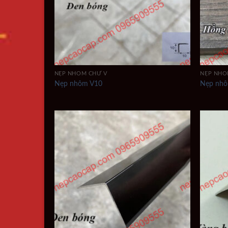
NẸP NHÔM CHỮ V
NẸP NHÔ
Nẹp nhôm V10
Nẹp nh