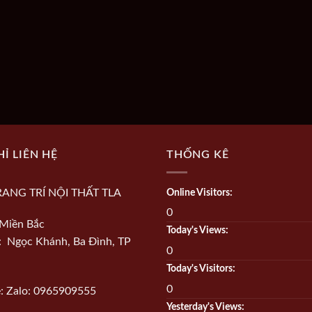
HỈ LIÊN HỆ
THỐNG KÊ
RANG TRÍ NỘI THẤT TLA
Online Visitors:
0
Miền Bắc
Today's Views:
ỉ: Ngọc Khánh, Ba Đình, TP
0
Today's Visitors:
0
e: Zalo: 0965909555
Yesterday's Views: