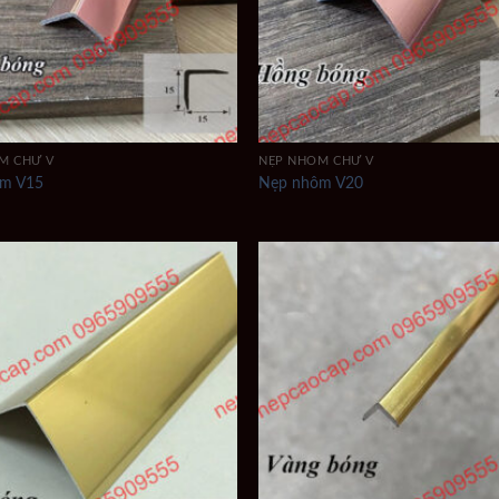
M CHỮ V
NẸP NHÔM CHỮ V
ôm V15
Nẹp nhôm V20