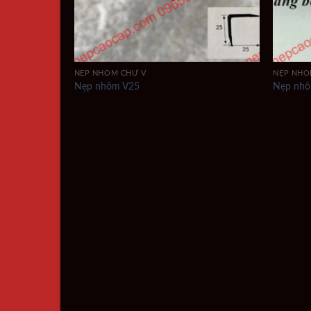
NẸP NHÔM CHỮ V
NẸP NHÔ
Nẹp nhôm V25
Nẹp nh