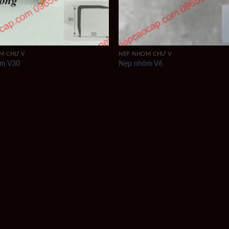
M CHỮ V
NẸP NHÔM CHỮ V
ôm V30
Nẹp nhôm V6