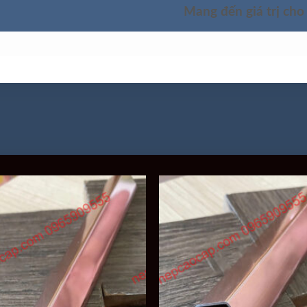
Mang đến giá trị cho
SẢN PHẨM
TÌM HIỂU SẢN PHẨM
GIỚI THIỆU