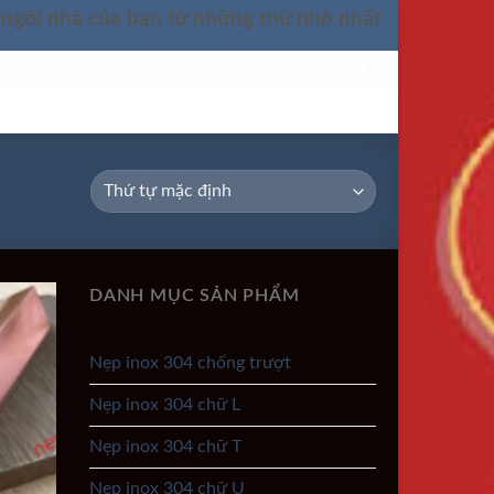
 ngôi nhà của bạn từ những thứ nhỏ nhất
LIÊN HỆ
DANH MỤC SẢN PHẨM
Nẹp inox 304 chống trượt
Nẹp inox 304 chữ L
Nẹp inox 304 chữ T
Nẹp inox 304 chữ U