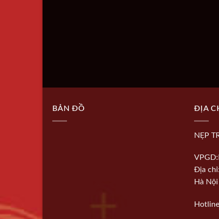
BẢN ĐỒ
ĐỊA C
NẸP T
VPGD:
Địa ch
Hà Nội
Hotlin