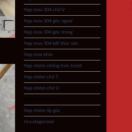
Nẹp inox 304 chữ V
Nẹp inox 304 góc ngoài
Nẹp inox 304 góc trong
Nẹp inox 304 kết thúc sàn
Nẹp inox khác
Nẹp nhôm chống trơn trượt
Nẹp nhôm chữ T
Nẹp nhôm chữ U
Nẹp nhôm chữ V
Nẹp nhôm ốp góc
Uncategorized