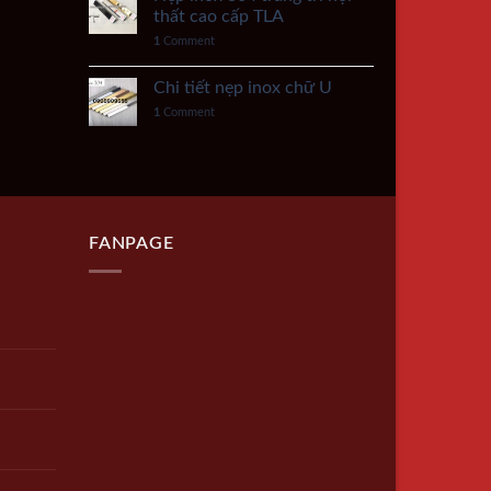
thất cao cấp TLA
1
Comment
Chi tiết nẹp inox chữ U
1
Comment
FANPAGE