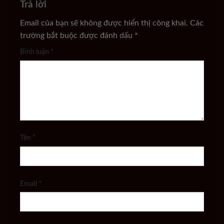
Trả lời
Email của bạn sẽ không được hiển thị công khai.
Các
trường bắt buộc được đánh dấu
*
Bình luận
*
Tên
*
Email
*