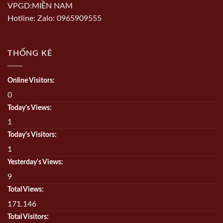
VPGD:MIỀN NAM
Hotline: Zalo: 0965909555
THỐNG KÊ
Online Visitors:
0
Today's Views:
1
Today's Visitors:
1
Yesterday's Views:
9
Total Views:
171.146
Total Visitors: