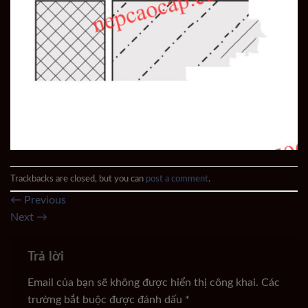
Trackbacks are closed, but you can
post a comment
.
←
Previous
Next
→
Trả lời
Email của bạn sẽ không được hiển thị công khai.
Các
trường bắt buộc được đánh dấu
*