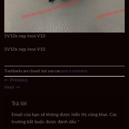
SV10x nẹp inox V10
SV10x nẹp inox V10
Trackbacks are closed, but you can
post a comment
.
←
Previous
Next
→
Trả lời
Email của bạn sẽ không được hiển thị công khai.
Các
trường bắt buộc được đánh dấu
*