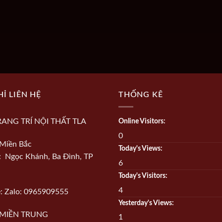
HỈ LIÊN HỆ
THỐNG KÊ
RANG TRÍ NỘI THẤT TLA
Online Visitors:
0
Miền Bắc
Today's Views:
ỉ: Ngọc Khánh, Ba Đình, TP
6
Today's Visitors:
4
e: Zalo: 0965909555
Yesterday's Views:
MIỀN TRUNG
1