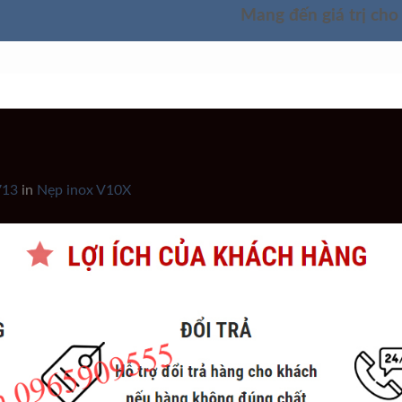
Mang đến giá trị cho
SẢN PHẨM
TÌM HIỂU SẢN PHẨM
GIỚI THIỆU
713
in
Nẹp inox V10X