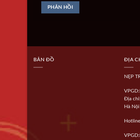
BẢN ĐỒ
ĐỊA C
NẸP T
VPGD:
Địa ch
Hà Nội
Hotlin
VPGD: