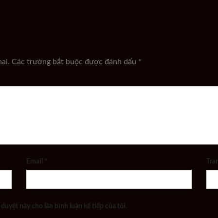
ai.
Các trường bắt buộc được đánh dấu
*
Email
*
Tra
 duyệt này cho lần bình luận kế tiếp của tôi.