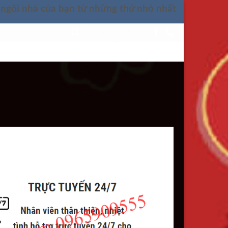
 ngôi nhà của bạn từ những thứ nhỏ nhất
LIÊN HỆ