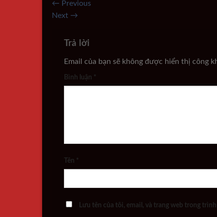
←
Previous
Next
→
Trả lời
Email của bạn sẽ không được hiển thị công kh
Bình luận
*
Tên
*
Lưu tên của tôi, email, và trang web trong trình