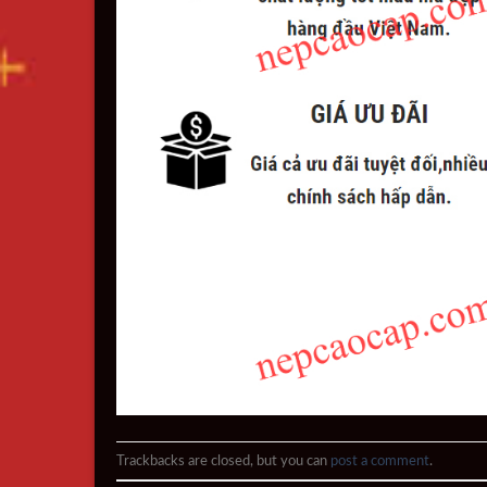
Trackbacks are closed, but you can
post a comment
.