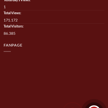
Yesterday's Views:
1
Total Views:
171.172
Total Visitors:
86.385
FANPAGE