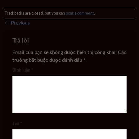
Trackbacks are closed, but you can
post a comment
.
←
Previous
Trả lời
Email của bạn sẽ không được hiển thị công khai.
Các
trường bắt buộc được đánh dấu
*
Bình luận
*
Tên
*