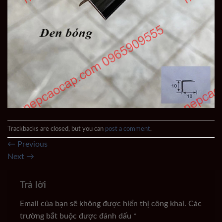
Trackbacks are closed, but you can
post a comment
.
←
Previous
Next
→
Trả lời
Email của bạn sẽ không được hiển thị công khai.
Các
trường bắt buộc được đánh dấu
*