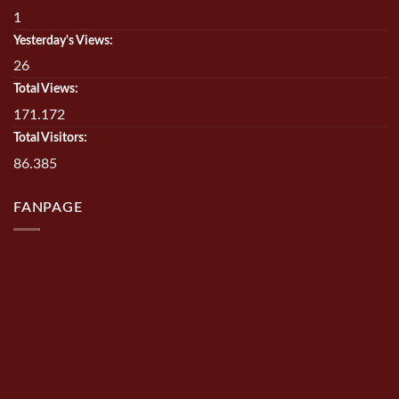
1
Yesterday's Views:
26
Total Views:
171.172
Total Visitors:
86.385
FANPAGE