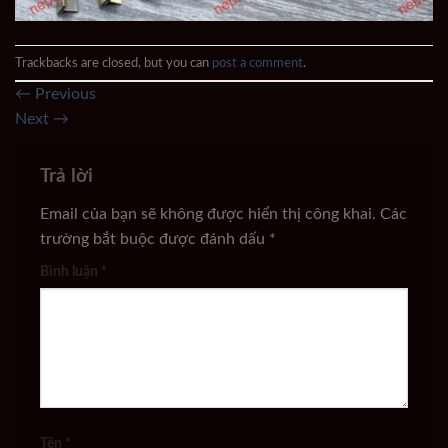
Trackbacks are closed, but you can
post a comment
.
←
Previous
Next
→
Trả lời
Email của bạn sẽ không được hiển thị công khai.
Các
trường bắt buộc được đánh dấu
*
Bình luận
*
Tên
*