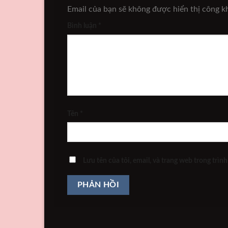
Email của bạn sẽ không được hiển thị công kh
Bình luận
*
Tên
*
Lưu tên của tôi, email, và trang web trong trình