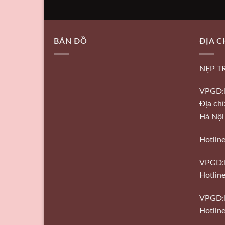
BẢN ĐỒ
ĐỊA C
NẸP T
VPGD:
Địa ch
Hà Nội
Hotlin
VPGD:
Hotline
VPGD:
Hotlin