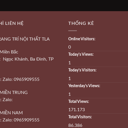
HỈ LIÊN HỆ
THỐNG KÊ
RANG TRÍ NỘI THẤT TLA
Online Visitors:
0
Miền Bắc
Today's Views:
ỉ: Ngọc Khánh, Ba Đình, TP
1
Today's Visitors:
1
e: Zalo: 0965909555
Yesterday's Views:
MIỀN TRUNG
1
: Zalo:
Total Views:
171.173
MIỀN NAM
Total Visitors:
e: Zalo: 0965909555
86.386