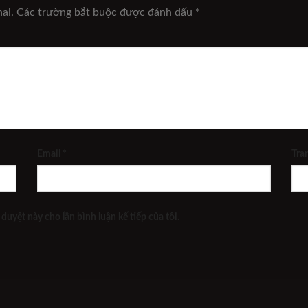
ai.
Các trường bắt buộc được đánh dấu
*
Email
*
Tra
 duyệt này cho lần bình luận kế tiếp của tôi.