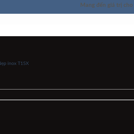
Mang đến giá trị cho
SẢN PHẨM
TÌM HIỂU SẢN PHẨM
GIỚI THIỆU
ẹp inox T15X