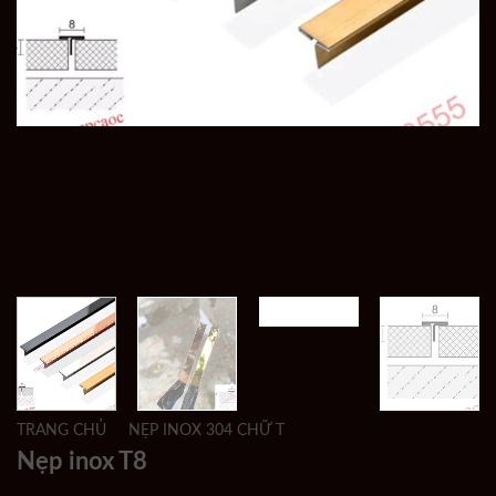
TRANG CHỦ
/
NẸP INOX 304 CHỮ T
Nẹp inox T8