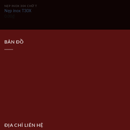
NẸP INOX 304 CHỮ T
Nẹp inox T30X
0.00
₫
BẢN ĐỒ
ĐỊA CHỈ LIÊN HỆ