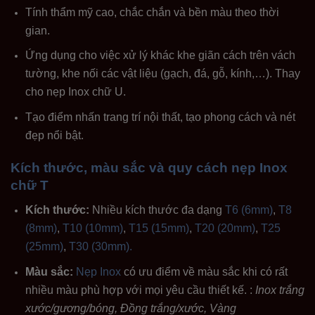
Tính thẩm mỹ cao, chắc chắn và bền màu theo thời
gian.
Ứng dụng cho việc xử lý khác khe giãn cách trên vách
tường, khe nối các vật liệu (gạch, đá, gỗ, kính,…). Thay
cho nẹp Inox chữ U.
Tạo điểm nhấn trang trí nội thất, tạo phong cách và nét
đẹp nổi bật.
Kích thước, màu sắc và quy cách nẹp Inox
chữ T
Kích thước:
Nhiều kích thước đa dạng
T6 (6mm)
,
T8
(8mm)
,
T10 (10mm)
,
T15 (15mm)
,
T20 (20mm)
,
T25
(25mm)
,
T30 (30mm).
Màu sắc:
Nẹp Inox
có ưu điểm về màu sắc khi có rất
nhiều màu phù hợp với mọi yêu cầu thiết kế. :
Inox trắng
xước/gương/bóng, Đồng trắng/xước, Vàng