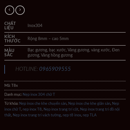
CHẤT
Inox304
LIỆU
KÍCH
Rộng 8mm – cao 5mm
THƯỚC
Bạc gương, bạc xước, Vàng gương, vàng xước, Đen
MÀU
SẮC
gương, Vàng hồng gương
HOTLINE:
0965909555
Mã:
T8x
Danh mục:
Nẹp inox 304 chữ T
Từ khóa:
Nẹp inox che khe chuyển sàn
,
Nẹp inox che khe giãn sàn
,
Nẹp
inox chữ T
,
nẹp inox T8
,
Nẹp inox trang trí cột
,
Nẹp inox trang trí đồ nội
thất
,
Nẹp inox trang trí vách tường
,
nẹp t8 inox
,
nẹp TLA