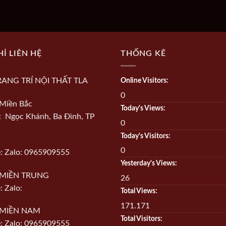
HỈ LIÊN HỆ
THỐNG KÊ
RANG TRÍ NỘI THẤT TLA
Online Visitors:
0
Miền Bắc
Today's Views:
ỉ: Ngọc Khánh, Ba Đình, TP
0
Today's Visitors:
0
e: Zalo: 0965909555
Yesterday's Views:
MIỀN TRUNG
26
: Zalo:
Total Views:
171.171
MIỀN NAM
Total Visitors:
e: Zalo: 0965909555