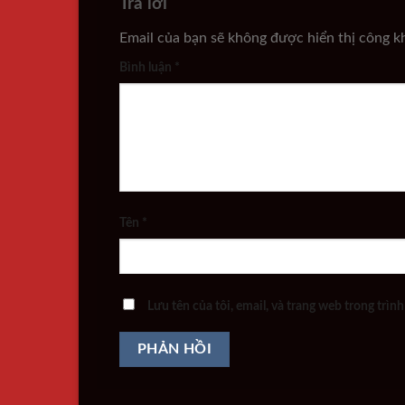
Trả lời
Email của bạn sẽ không được hiển thị công kh
Bình luận
*
Tên
*
Lưu tên của tôi, email, và trang web trong trình