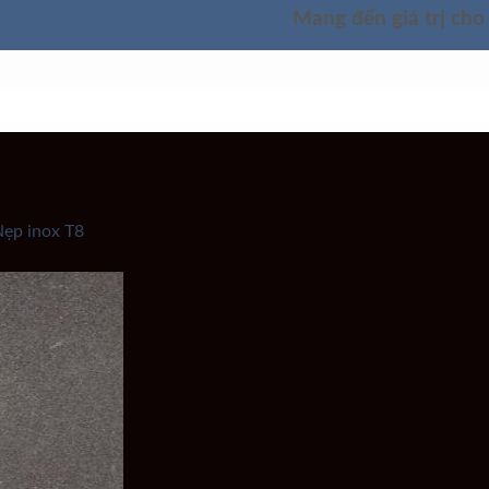
Mang đến giá trị cho
SẢN PHẨM
TÌM HIỂU SẢN PHẨM
GIỚI THIỆU
ẹp inox T8