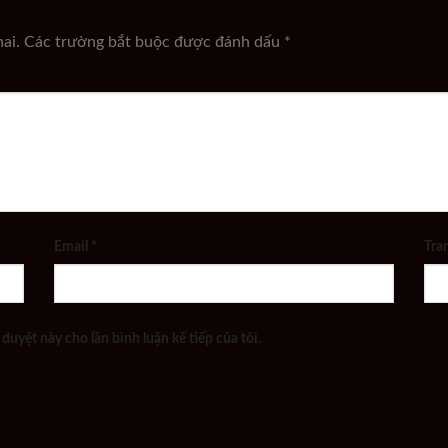
ai.
Các trường bắt buộc được đánh dấu
*
Email
*
Tra
 duyệt này cho lần bình luận kế tiếp của tôi.