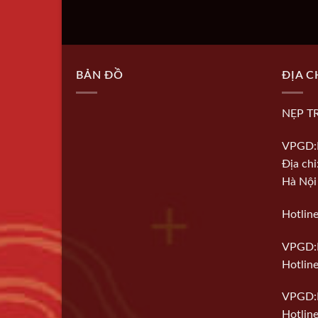
BẢN ĐỒ
ĐỊA C
NẸP T
VPGD:
Địa ch
Hà Nội
Hotlin
VPGD:
Hotline
VPGD:
Hotlin