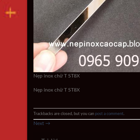
Nẹp inox chữ T ST8X
Nẹp inox chữ T ST8X
Trackbacks are closed, but you can
post a comment
.
Next
→