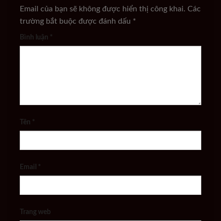
Email của bạn sẽ không được hiển thị công khai.
Các
trường bắt buộc được đánh dấu
*
Bình luận
*
Tên
*
Email
*
Trang web