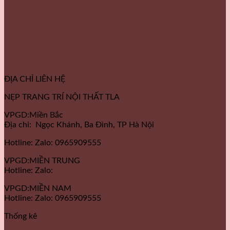
ĐỊA CHỈ LIÊN HỆ
NẸP TRANG TRÍ NỘI THẤT TLA
VPGD:Miền Bắc
Địa chỉ: Ngọc Khánh, Ba Đình, TP Hà Nội
Hotline: Zalo: 0965909555
VPGD:MIỀN TRUNG
Hotline: Zalo:
VPGD:MIỀN NAM
Hotline: Zalo: 0965909555
Thống kê