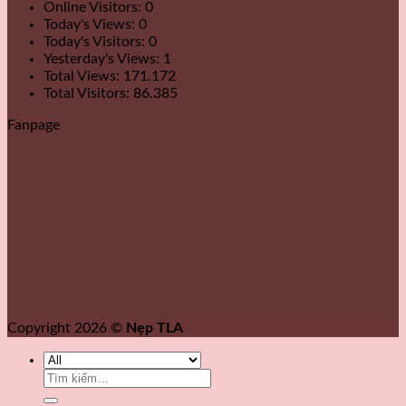
Online Visitors:
0
Today's Views:
0
Today's Visitors:
0
Yesterday's Views:
1
Total Views:
171.172
Total Visitors:
86.385
Fanpage
Copyright 2026 ©
Nẹp TLA
Tìm
kiếm: