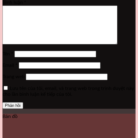
Bình luận
*
Tên
*
Email
*
Trang web
Lưu tên của tôi, email, và trang web trong trình duyệt này
cho lần bình luận kế tiếp của tôi.
Bản đồ