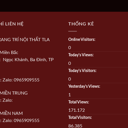
HỈ LIÊN HỆ
THỐNG KÊ
RANG TRÍ NỘI THẤT TLA
Online Visitors:
0
Miền Bắc
Today's Views:
ỉ: Ngọc Khánh, Ba Đình, TP
0
Today's Visitors:
0
e: Zalo: 0965909555
Yesterday's Views:
MIỀN TRUNG
1
: Zalo:
Total Views:
171.172
MIỀN NAM
Total Visitors:
e: Zalo: 0965909555
86.385