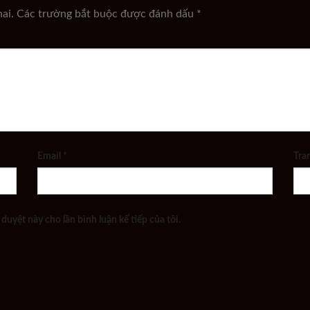
ai.
Các trường bắt buộc được đánh dấu
*
Email
*
Tra
 duyệt này cho lần bình luận kế tiếp của tôi.