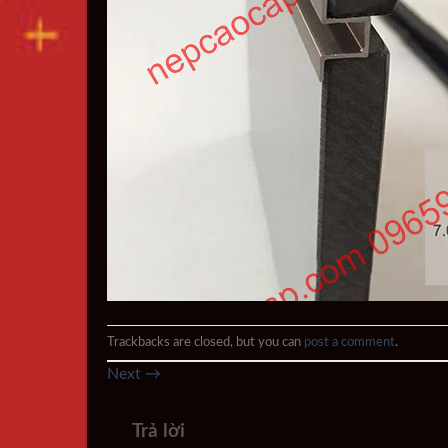
Trackbacks are closed, but you can
post a comment
.
Next
→
Trả lời