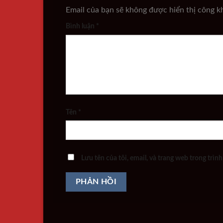
Email của bạn sẽ không được hiển thị công kh
Bình luận
*
Tên
*
Lưu tên của tôi, email, và trang web trong trình