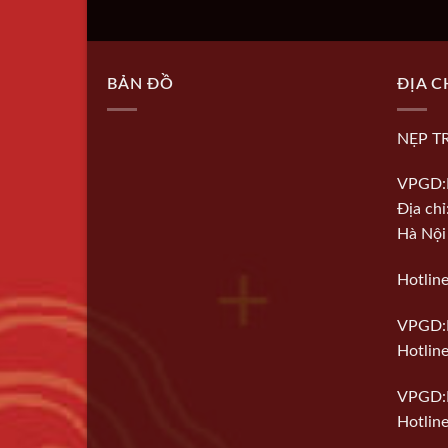
BẢN ĐỒ
ĐỊA C
NẸP T
VPGD:
Địa ch
Hà Nội
Hotlin
VPGD:
Hotline
VPGD:
Hotlin