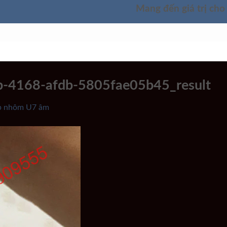
Mang đến giá trị cho
SẢN PHẨM
TÌM HIỂU SẢN PHẨM
GIỚI THIỆU
b-4168-afdb-5805fae05b45_result
p nhôm U7 âm