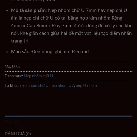
Mô tả sản phẩm
: Nẹp nhôm chữ U 7mm hay nẹp chỉ U
âm là nẹp chỉ chữ U có tai bằng hợp kim nhôm Rộng
4mm x Cao 8mm x Đáy 7mm được dùng để xử lý các khe
nối, khe giãn cách giữa hai bề mặt vật liệu tạo điểm nhấn
trang trí
Màu sắc
: Đen bóng, ghi mờ, Đen mờ
Mã:
U7am
Danh mục:
Nẹp nhôm chữ U
Từ khóa:
nẹp nhôm chữ U
,
nẹp nhôm U7
,
nẹp U nhôm
MÔ TẢ
ĐÁNH GIÁ (0)