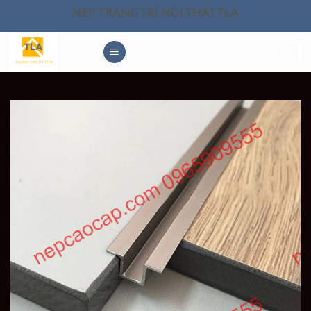
Skip
NẸP TRANG TRÍ NỘI THẤT TLA
to
content
0