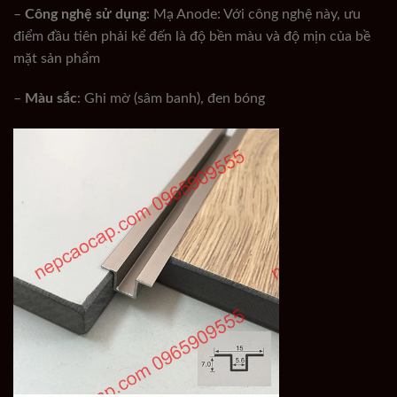
–
Công nghệ sử dụng
: Mạ Anode: Với công nghệ này, ưu
điểm đầu tiên phải kể đến là độ bền màu và độ mịn của bề
mặt sản phẩm
–
Màu sắc
: Ghi mờ (sâm banh), đen bóng