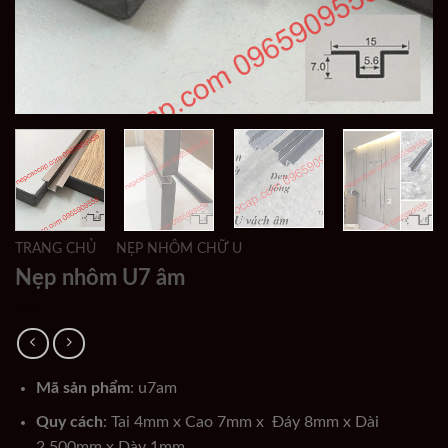
TRANG CHỦ
/
NẸP NHÔM CHỮ U
Nẹp nhôm U7 âm
Mã sản phẩm
: u7am
Quy cách
: Tai 4mm x Cao 7mm x Đáy 8mm x Dài
2.500mm x Dày 1mm