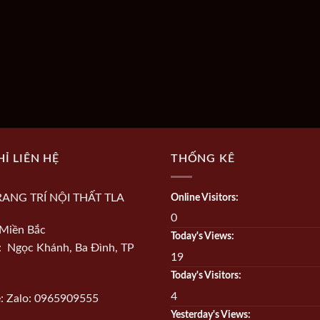
HỈ LIÊN HỆ
THỐNG KÊ
RANG TRÍ NỘI THẤT TLA
Online Visitors:
0
Miền Bắc
Today's Views:
ỉ: Ngọc Khánh, Ba Đình, TP
19
Today's Visitors:
4
e: Zalo: 0965909555
Yesterday's Views: