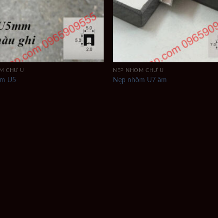
M CHỮ U
NẸP NHÔM CHỮ U
ôm U5
Nẹp nhôm U7 âm