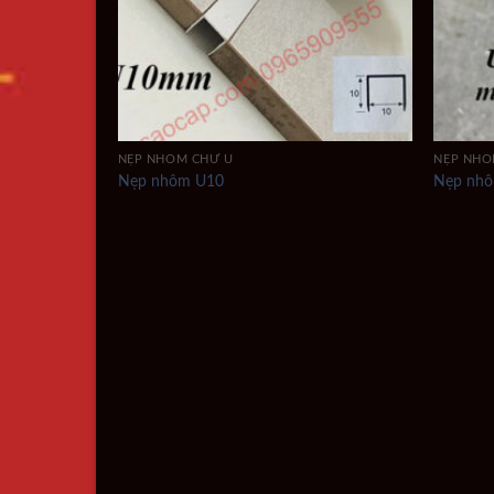
NẸP NHÔM CHỮ U
NẸP NHÔ
Nẹp nhôm U10
Nẹp nh