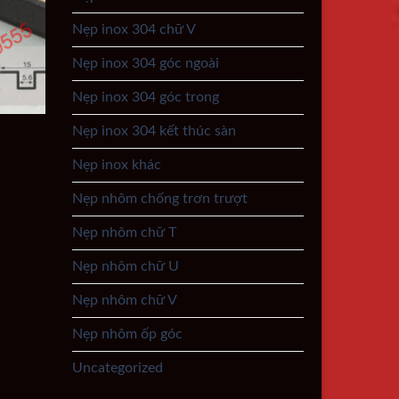
Nẹp inox 304 chữ V
Nẹp inox 304 góc ngoài
Nẹp inox 304 góc trong
Nẹp inox 304 kết thúc sàn
Nẹp inox khác
Nẹp nhôm chống trơn trượt
Nẹp nhôm chữ T
Nẹp nhôm chữ U
Nẹp nhôm chữ V
Nẹp nhôm ốp góc
Uncategorized