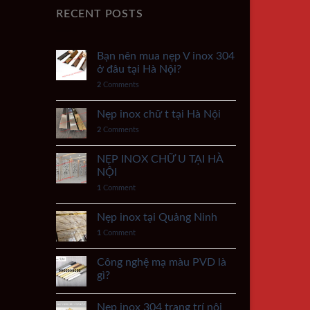
RECENT POSTS
Bạn nên mua nẹp V inox 304
ở đâu tại Hà Nội?
2
Comments
Nẹp inox chữ t tại Hà Nội
2
Comments
NẸP INOX CHỮ U TẠI HÀ
NỘI
1
Comment
Nẹp inox tại Quảng Ninh
1
Comment
Công nghệ mạ màu PVD là
gì?
Nẹp inox 304 trang trí nội