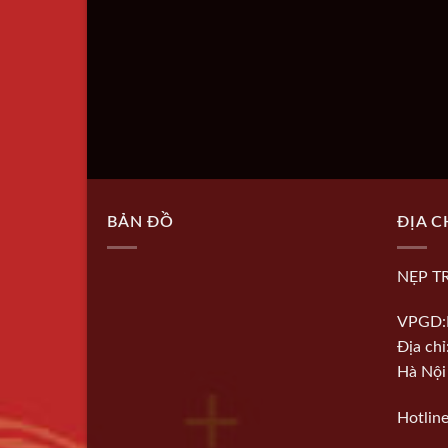
BẢN ĐỒ
ĐỊA C
NẸP T
VPGD:
Địa ch
Hà Nội
Hotlin