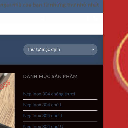
 ngôi nhà của bạn từ những thứ nhỏ nhất
LIÊN HỆ
DANH MỤC SẢN PHẨM
Nẹp inox 304 chống trượt
Nẹp inox 304 chữ L
Nẹp inox 304 chữ T
Nẹp inox 304 chữ U