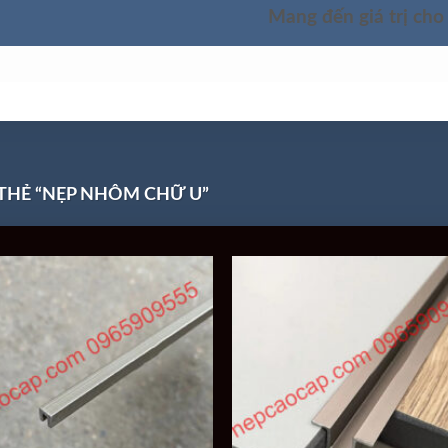
Mang đến giá trị cho
SẢN PHẨM
TÌM HIỂU SẢN PHẨM
GIỚI THIỆU
HẺ “NẸP NHÔM CHỮ U”