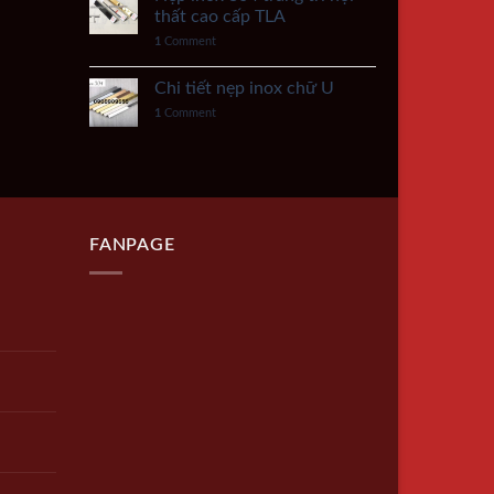
thất cao cấp TLA
1
Comment
Chi tiết nẹp inox chữ U
1
Comment
FANPAGE