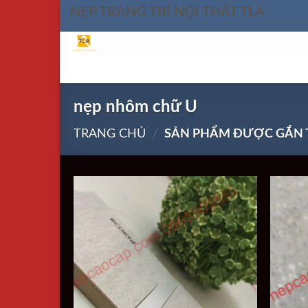
Skip
NẸP TRANG TRÍ NỘI THẤT TLA
to
Tìm
content
kiếm:
HOME
nẹp nhôm chữ U
TRANG CHỦ
/
SẢN PHẨM ĐƯỢC GẮN T