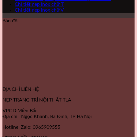
Chi tiết nẹp inox chữ T
Chi tiết nẹp inox chữ V
Bản đồ
ĐỊA CHỈ LIÊN HỆ
NẸP TRANG TRÍ NỘI THẤT TLA
VPGD:Miền Bắc
Địa chỉ: Ngọc Khánh, Ba Đình, TP Hà Nội
Hotline: Zalo: 0965909555