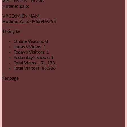
VPGD:MIỀN TRUNG
Hotline: Zalo:
VPGD:MIỀN NAM
Hotline: Zalo: 0965909555
Thống kê
Online Visitors:
0
Today's Views:
1
Today's Visitors:
1
Yesterday's Views:
1
Total Views:
171.173
Total Visitors:
86.386
Fanpage