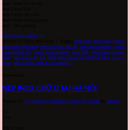
nẹp t inox tại hà nội
nẹp t inox304
nẹp t inox mạ pvd
nẹp t inox vàng gương
nẹp t đen gương
Continue reading
→
Posted in Chưa phân loại
|
Tagged
nẹp inox
,
nẹp inox chữ u
,
nẹp inox mạ vàng
,
nẹp inox tại hà nội
,
nẹp inox u3mm
,
nẹp it
inox tại hà nội
,
nẹp t inox mạ pvd
,
nẹp TLA
,
nep trang trí nội
thất
,
nẹp trang trí nội thất
,
nẹp trang trí nội thất TLA
,
nẹp u
inox
,
nẹp u inox 304
2
Comments
Chưa phân loại
NẸP INOX CHỮ U TẠI HÀ NỘI
Posted on
12 Tháng Tư, 2022
12 Tháng Tư, 2022
by
admin
12
Th4
nẹp u inox