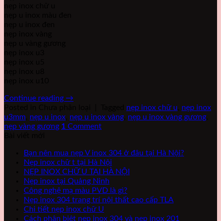
nẹp inox chữ u
nẹp u inox màu đen
nẹp u inox đen
nẹp inox vàng
nẹp u vàng gương
nẹp inox u3
nẹp inox u5
nẹp inox u8
nẹp inox u10
Continue reading
→
Posted in Chưa phân loại
|
Tagged
nẹp inox chữ u
,
nẹp inox
u3mm
,
nẹp u inox
,
nẹp u inox vàng
,
nẹp u inox vàng gương
,
nẹp vàng gương
1
Comment
Bài viết mới
Bạn nên mua nẹp V inox 304 ở đâu tại Hà Nội?
Nẹp inox chữ t tại Hà Nội
NẸP INOX CHỮ U TẠI HÀ NỘI
Nẹp inox tại Quảng Ninh
Công nghệ mạ màu PVD là gì?
Nẹp inox 304 trang trí nội thất cao cấp TLA
Chi tiết nẹp inox chữ U
Cách phân biệt nẹp inox 304 và nẹp inox 201