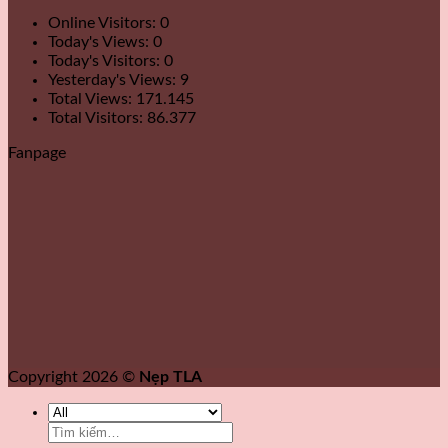
Online Visitors:
0
Today's Views:
0
Today's Visitors:
0
Yesterday's Views:
9
Total Views:
171.145
Total Visitors:
86.377
Fanpage
Copyright 2026 ©
Nẹp TLA
Tìm