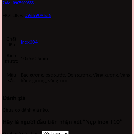
Zalo: 0965909555
HOTLINE:
0965909555
Chất
Inox304
liệu
Kích
10x5x0.5mm
thước
Màu
Bạc gương, bạc xước, Đen gương, Vàng gương, Vàng
sắc
hồng gương, vàng xước
Đánh giá
Chưa có đánh giá nào.
Hãy là người đầu tiên nhận xét “Nẹp inox T10”
Đánh giá của bạn
*