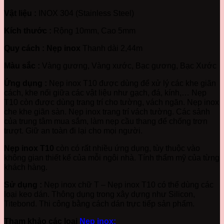
Vật liệu :
INOX 304 (Stainless Steel)
Kích thước :
Rộng 10mm, Cao 5mm
Quy cách : Nẹp inox
Thanh dài 2,44m
Màu sắc :
Vàng gương, Vàng xước, Bạc gương, Bạc Xước
Ứng dụng :
Nẹp inox T10 được dùng để xử lý các khe giãn
cách, khe nối giữa các vật liệu như gạch, đá, kính,… Nẹp
T10 còn được dùng trang trí cho tường, vách ngăn. Nẹp inox
che khe giãn sàn. Nẹp inox trang trí vách tường. Các sảnh
của trung tâm mua sắm, làm nẹp cầu thang để chống trơn
trượt. Giữ an toàn đi lại cho mọi người.
Nẹp inox T10
còn có rất nhiều ứng dụng, tùy thuộc vào
không gian thiết kế của mỗi ngôi nhà. Tính thẩm mỹ của từng
khách hàng.
Sử dụng :
Nẹp inox chữ T – Nẹp inox T10 có thể dùng các
loại keo dán. Thông dụng trong xây dựng như Silicon,
Titebond. Thi công bằng cách dán trực tiếp sản phẩm.
Tham khảo các loại
Nẹp inox: