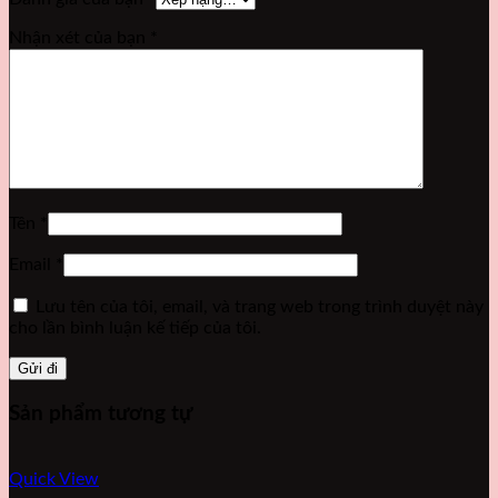
Nhận xét của bạn
*
Tên
*
Email
*
Lưu tên của tôi, email, và trang web trong trình duyệt này
cho lần bình luận kế tiếp của tôi.
Sản phẩm tương tự
Quick View