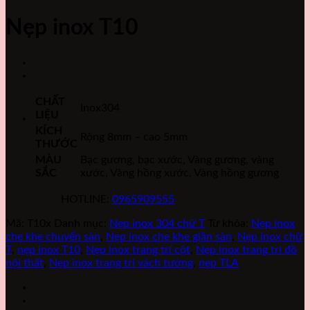
Nẹp inox T10
CHẤT
Inox304
LIỆU
KÍCH
Rộng 8mm – cao 5mm
THƯỚC
MÀU
Bạc gương, bạc xước, Vàng gương, vàng
SẮC
xước, Vàng hồng xước, Vàng hồng gương
HOTLINE:
0965909555
Mã:
T10x
Danh mục:
Nẹp inox 304 chữ T
Từ khóa:
Nẹp inox
che khe chuyển sàn
,
Nẹp inox che khe giãn sàn
,
Nẹp inox chữ
T
,
nẹp inox T10
,
Nẹp inox trang trí cột
,
Nẹp inox trang trí đồ
nội thất
,
Nẹp inox trang trí vách tường
,
nẹp TLA