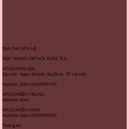
ĐỊA CHỈ LIÊN HỆ
NẸP TRANG TRÍ NỘI THẤT TLA
VPGD:Miền Bắc
Địa chỉ: Ngọc Khánh, Ba Đình, TP Hà Nội
Hotline: Zalo: 0965909555
VPGD:MIỀN TRUNG
Hotline: Zalo:
VPGD:MIỀN NAM
Hotline: Zalo: 0965909555
Thống kê