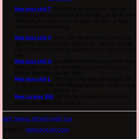
Nẹp inox chữ T
:
Được thiết kế hình chữ T với các
công dụng để trang trí. Che khuyết điểm, xử lý các khe
rãnh hoặc khe giãn cách (nối gạch, sàn gỗ,…). Nẹp
inox trang trí vách tường.
Nẹp inox chữ V
:
Được lắp đặt tại những vị trí có góc
đặt 90 độ, góc bo tròn tạo điểm nhấn. Trang trí và kiến
trúc nội thất mang đến sự sang trọng cho ngôi nhà của
bạn.
Nẹp inox chữ U
:
tạo điểm nhấn trong trang trí nội thất.
Bằng cách xử lý các khe giãn cách, khe nối giữa các
vật liệu như gạch, đá, gỗ, kính…
Nẹp inox chữ L
:
được sử dụng dung để trang trí, xử
lý. Ốp góc cột, các mối tiếp giáp giữa các vật liệu trang
trí như gạch, đá, gỗ, kính, vv…
Nẹp La inox 304:
chủ yếu tạo đường chỉ trên bề mặt
phẳng, tạo điểm nhấn trang trí.
NẸP TRANG TRÍ NỘI THẤT TLA
WEBSITE:
NEPCAOCAP.COM