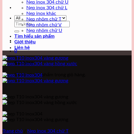
Nẹp inox 304 chữ U
Nẹp inox 304 chữ L
Nẹp inox khác
Nẹp nhôm chữ T
Tìm
Nẹp nhôm chữ V
kiếm:
Nẹp nhôm chữ U
Tìm hiểu sản phẩm
Giới thiệu
Liên hệ
0
Giỏ hàng
Chưa có sản phẩm trong giỏ hàng.
Trang chủ
/
Nẹp inox 304 chữ T