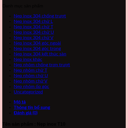
Danh mục sản phẩm
Nẹp inox 304 chống trượt
Nẹp inox 304 chữ L
Nẹp inox 304 chữ T
Nẹp inox 304 chữ U
Nẹp inox 304 chữ V
Nẹp inox 304 góc ngoài
Nẹp inox 304 góc trong
Nẹp inox 304 kết thúc sàn
Nẹp inox khác
Nẹp nhôm chống trơn trượt
Nẹp nhôm chữ T
Nẹp nhôm chữ U
Nẹp nhôm chữ V
Nẹp nhôm ốp góc
Uncategorized
Mô tả
Thông tin bổ sung
Đánh giá (0)
Tên sản phẩm : Nẹp inox T10